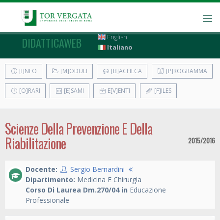
English
DIDATTICAWEB
Italiano
[I]NFO
[M]ODULI
[B]ACHECA
[P]ROGRAMMA
[O]RARI
[E]SAMI
E[V]ENTI
[F]ILES
Scienze Della Prevenzione E Della
Riabilitazione
2015/2016
Docente:
Sergio Bernardini
Dipartimento:
Medicina E Chirurgia
Corso Di Laurea Dm.270/04 in
Educazione
Professionale