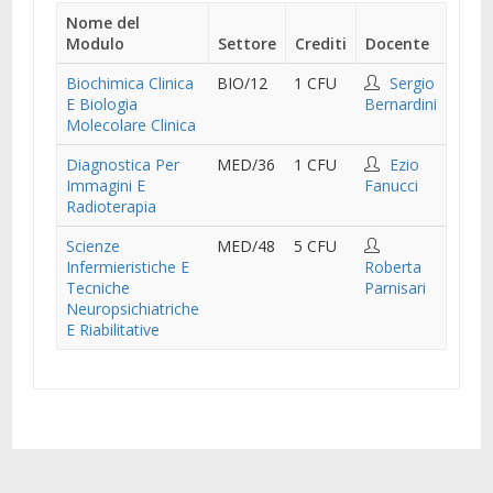
Nome del
Modulo
Settore
Crediti
Docente
Biochimica Clinica
BIO/12
1 CFU
Sergio
E Biologia
Bernardini
Molecolare Clinica
Diagnostica Per
MED/36
1 CFU
Ezio
Immagini E
Fanucci
Radioterapia
Scienze
MED/48
5 CFU
Infermieristiche E
Roberta
Tecniche
Parnisari
Neuropsichiatriche
E Riabilitative