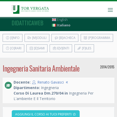
English
DIDATTICAWEB
Italiano
[I]NFO
[M]ODULI
[B]ACHECA
[P]ROGRAMMA
[O]RARI
[E]SAMI
E[V]ENTI
[F]ILES
Ingegneria Sanitaria Ambientale
2014/2015
Docente:
Renato Gavasci
Dipartimento:
Ingegneria
Corso Di Laurea Dm.270/04 in
Ingegneria Per
L'ambiente E Il Territorio
AGGIUNGI IL CORSO AI TUOI PREFERITI