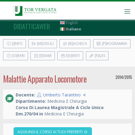
English
DIDATTICAWEB
Italiano
[I]NFO
[M]ODULI
[B]ACHECA
[P]ROGRAMMA
[O]RARI
[E]SAMI
E[V]ENTI
[F]ILES
Malattie Apparato Locomotore
2014/2015
Docente:
Umberto Tarantino
Dipartimento:
Medicina E Chirurgia
Corso Di Laurea Magistrale A Ciclo Unico
Dm.270/04 in
Medicina E Chirurgia
AGGIUNGI IL CORSO AI TUOI PREFERITI