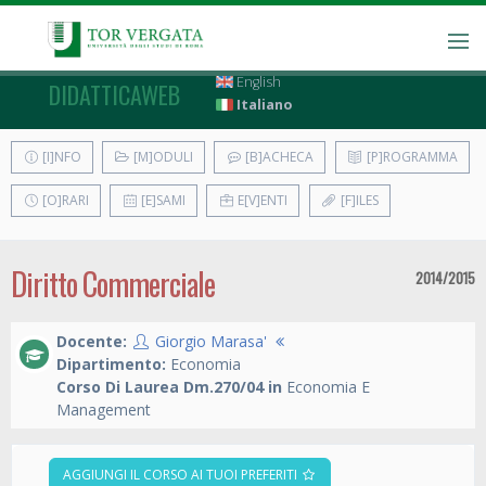
English
DIDATTICAWEB
Italiano
[I]NFO
[M]ODULI
[B]ACHECA
[P]ROGRAMMA
[O]RARI
[E]SAMI
E[V]ENTI
[F]ILES
Diritto Commerciale
2014/2015
Docente:
Giorgio Marasa'
Dipartimento:
Economia
Corso Di Laurea Dm.270/04 in
Economia E
Management
AGGIUNGI IL CORSO AI TUOI PREFERITI