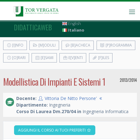
English
DIDATTICAWEB
Italiano
[I]NFO
[M]ODULI
[B]ACHECA
[P]ROGRAMMA
[O]RARI
[E]SAMI
E[V]ENTI
[F]ILES
Modellistica Di Impianti E Sistemi 1
2013/2014
Docente:
Vittoria De Nitto Persone'
Dipartimento:
Ingegneria
Corso Di Laurea Dm.270/04 in
Ingegneria Informatica
AGGIUNGI IL CORSO AI TUOI PREFERITI