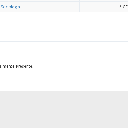
, Sociologia
6 C
almente Presente.