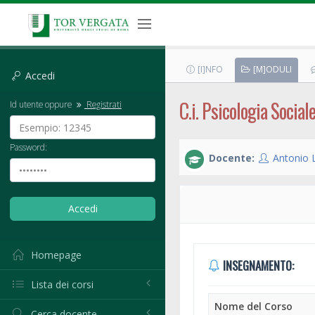
[I]NFO
[M]ODULI
Accedi
C.i. Psicologia Social
Id utente oppure
Registrati
Password:
Docente:
Antonio
Homepage
INSEGNAMENTO:
Lista dei corsi
Nome del Corso
Cerca docente