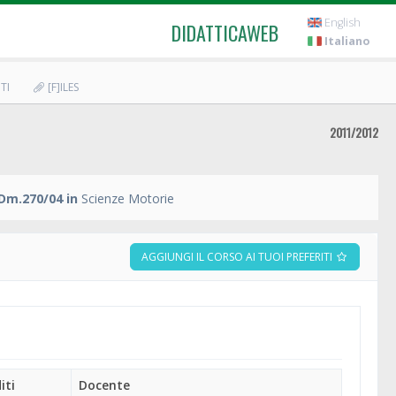
English
DIDATTICAWEB
Italiano
TI
[F]ILES
2011/2012
Dm.270/04 in
Scienze Motorie
AGGIUNGI IL CORSO AI TUOI PREFERITI
iti
Docente