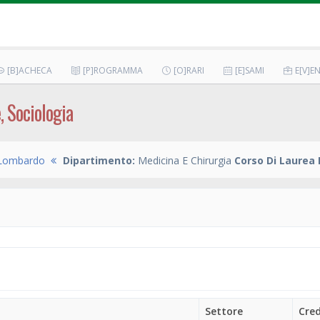
[B]ACHECA
[P]ROGRAMMA
[O]RARI
[E]SAMI
E[V]EN
e, Sociologia
 Lombardo
Dipartimento:
Medicina E Chirurgia
Corso Di Laurea 
Settore
Cred