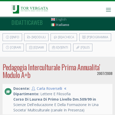
English
DIDATTICAWEB
Italiano
[I]NFO
[M]ODULI
[B]ACHECA
[P]ROGRAMMA
[O]RARI
[E]SAMI
E[V]ENTI
[F]ILES
Pedagogia Interculturale Prima Annualita'
Modulo A+b
2007/2008
Docente:
Carla Roverselli
Dipartimento:
Lettere E Filosofia
Corso Di Laurea Di Primo Livello Dm.509/99 in
Scienze Dell'educazione E Della Formazione In Una
Societa' Multiculturale (canale In Presenza)