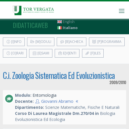
English
DIDATTICAWEB
Italiano
[I]NFO
[M]ODULI
[B]ACHECA
[P]ROGRAMMA
[O]RARI
[E]SAMI
E[V]ENTI
[F]ILES
C.i. Zoologia Sistematica Ed Evoluzionistica
2009/2010
Modulo:
Entomologia
Docente:
Giovanni Abramo
Dipartimento:
Scienze Matematiche, Fisiche E Naturali
Corso Di Laurea Magistrale Dm.270/04 in
Biologia
Evoluzionistica Ed Ecologia