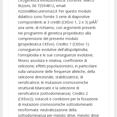
Citogenetica evoluzionistica. Docente: Marco
Rizzoni, 06 72594812, email:
rizzoni@bio.uniroma2.it Per questo modulo
didattico sono fornite 3 serie di diapositive
corrispondenti ai 3 crediti (CitEvo 1, 2 e 3) piÃÂ¹
una serie, di richiamo, con argomenti presenti
nei programmi di genetica propedeutici alla
comprensione del presente modulo
(propedeutica CitEvo). Credito 1 (CitEvo 1):
conseguenze evolutive dell'allopoliploidia;
l'omoploidia e le sue conseguenze evolutive;
fitness assoluta e relativa, coefficiente di
selezione; effetti popolazionistici, in particolare
sulla variazione delle frequenze alleliche, della
selezione direzionale, stabilizzatrice, di
versificatrice; le mutazioni cromosomiche
strutturali bilanciate e la selezione di
versificatrice (sottodominanza). Credito 2
(CitEvo2): ostacoli e condizioni per la fissazione
di mutazioni cromosomiche sottodominanti
neoformate: neutralizzazione della
sottodominanza per meiotic drive, meiotic drive