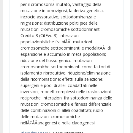
per il cromosoma mutato, vantaggio della
mutazione in omozigosi, la deriva genetica,
incrocio assortativo; sottodominanza e
migrazione; distribuzione politi pica delle
mutazioni cromosomiche sottodominanti.
Credito 3 (CitEvo 3): interazioni
popolazionistiche fra piÃÂ¹ mutazioni
cromosomiche sottodominanti e modalitÃÂ di
espansione e accumulo in meta popolazioni;
riduzione del flusso genico: mutazioni
cromosomiche sottodominanti come fattori di
isolamento riproduttivo; riduzione/eliminazione
della ricombinazione: effetti sulla selezione;
supergeni e pool di alleli coadattati nelle
inversioni; modelli complessi nelle traslocazioni
reciproche; interazioni fra sottodominanza delle
mutazioni cromosomiche e fitness differenziale
delle combinazioni di alleli coadattati; ruolo
delle mutazioni cromosomiche
nellÃ¢ÂÂanagenesi e nella cladogenesi.