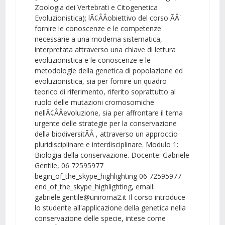
Zoologia dei Vertebrati e Citogenetica
Evoluzionistica); lÃ¢ÂÂobiettivo del corso ÃÂ¨
fornire le conoscenze e le competenze
necessarie a una moderna sistematica,
interpretata attraverso una chiave di lettura
evoluzionistica e le conoscenze e le
metodologie della genetica di popolazione ed
evoluzionistica, sia per fornire un quadro
teorico di riferimento, riferito soprattutto al
ruolo delle mutazioni cromosomiche
nellÃ¢ÂÂevoluzione, sia per affrontare il tema
urgente delle strategie per la conservazione
della biodiversitÃÂ , attraverso un approccio
pluridisciplinare e interdisciplinare. Modulo 1:
Biologia della conservazione. Docente: Gabriele
Gentile, 06 72595977
begin_of_the_skype_highlighting 06 72595977
end_of_the_skype_highlighting, email:
gabriele.gentile@uniroma2.it Il corso introduce
lo studente all'applicazione della genetica nella
conservazione delle specie, intese come