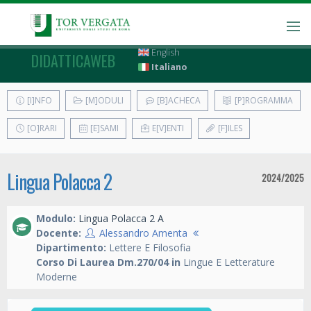
English
DIDATTICAWEB
Italiano
[I]NFO
[M]ODULI
[B]ACHECA
[P]ROGRAMMA
[O]RARI
[E]SAMI
E[V]ENTI
[F]ILES
Lingua Polacca 2
2024/2025
Modulo:
Lingua Polacca 2 A
Docente:
Alessandro Amenta
Dipartimento:
Lettere E Filosofia
Corso Di Laurea Dm.270/04 in
Lingue E Letterature
Moderne