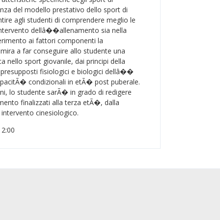
za del modello prestativo dello sport di
ire agli studenti di comprendere meglio le
tervento dellâ��allenamento sia nella
erimento ai fattori componenti la
 mira a far conseguire allo studente una
 nello sport giovanile, dai principi della
i presupposti fisiologici e biologici dellâ��
pacitÃ� condizionali in etÃ� post puberale.
oni, lo studente sarÃ� in grado di redigere
ento finalizzati alla terza etÃ�, dalla
ntervento cinesiologico.
12:00