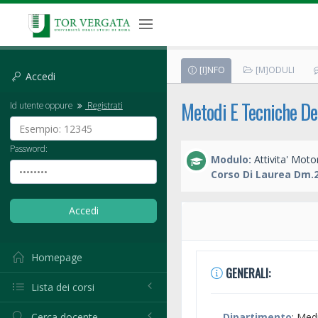
[I]NFO
[M]ODULI
Accedi
Metodi E Tecniche Del
Id utente oppure
Registrati
Password:
Modulo:
Attivita' Motor
Corso Di Laurea Dm.2
Homepage
GENERALI:
Lista dei corsi
Cerca docente
Dipartimento
: Med