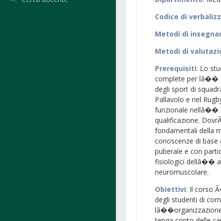
Codice di verbaliz
Metodi di insegn
Metodi di valutaz
Prerequisiti
: Lo st
complete per lâ�� ana
degli sport di squadra
Pallavolo e nel Rugby
funzionale nellâ�� 
qualificazione. Dovr
fondamentali della 
conoscenze di base 
puberale e con partic
fisiologici dellâ��
neuromuscolare.
Obiettivi
: Il corso
degli studenti di co
lâ��organizzazione 
tenga conto delle car