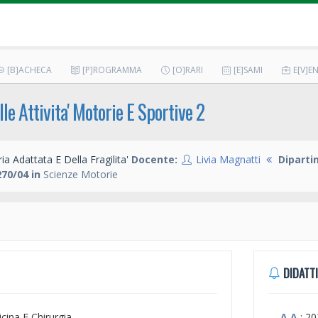
[B]ACHECA
[P]ROGRAMMA
[O]RARI
[E]SAMI
E[V]EN
le Attivita' Motorie E Sportive 2
ia Adattata E Della Fragilita'
Docente:
Livia Magnatti
Diparti
70/04 in
Scienze Motorie
DIDATTI
icina E Chirurgia
A.A.
: 2