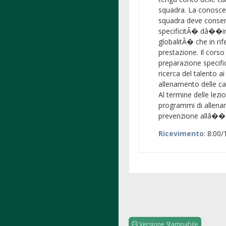
squadra. La conoscen
squadra deve consent
specificitÃ� dâ��in
globalitÃ� che in rif
prestazione. Il corso
preparazione specifica
ricerca del talento a
allenamento delle ca
Al termine delle lezi
programmi di allenam
prevenzione allâ�� i
Ricevimento
: 8:00/
Versione Stampabile