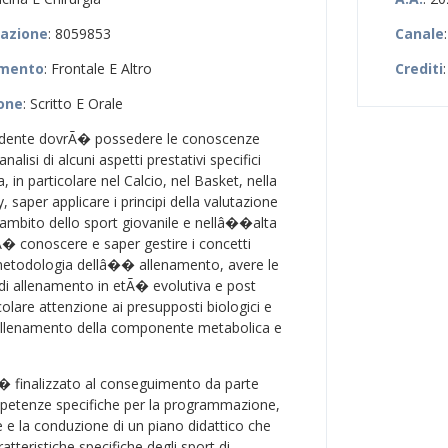
zazione
: 8059853
Canale
amento
: Frontale E Altro
Crediti
:
ione
: Scritto E Orale
udente dovrÃ� possedere le conoscenze
lisi di alcuni aspetti prestativi specifici
, in particolare nel Calcio, nel Basket, nella
, saper applicare i principi della valutazione
ambito dello sport giovanile e nellâ��alta
Ã� conoscere e saper gestire i concetti
metodologia dellâ�� allenamento, avere le
di allenamento in etÃ� evolutiva e post
olare attenzione ai presupposti biologici e
 allenamento della componente metabolica e
 Ã� finalizzato al conseguimento da parte
mpetenze specifiche per la programmazione,
e la conduzione di un piano didattico che
atteristiche specifiche degli sport di