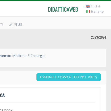
English
DIDATTICAWEB
Italiano
TI
[F]ILES
2023/2024
mento:
Medicina E Chirurgia
AGGIUNGI IL CORSO AI TUOI PREFERITI
CA:
023/2024