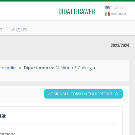
English
DIDATTICAWEB
Italiano
TI
[F]ILES
2023/2024
ernardini
Dipartimento:
Medicina E Chirurgia
AGGIUNGI IL CORSO AI TUOI PREFERITI
CA:
023/2024