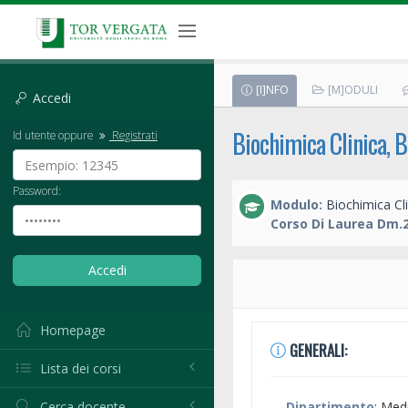
[I]NFO
[M]ODULI
Accedi
Biochimica Clinica, B
Id utente oppure
Registrati
Password:
Modulo:
Biochimica Cli
Corso Di Laurea Dm.2
Homepage
GENERALI:
Lista dei corsi
Cerca docente
Dipartimento
: Med