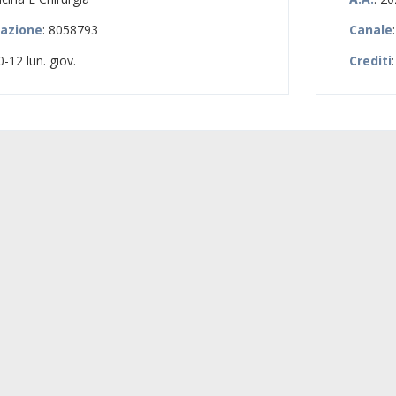
zazione
: 8058793
Canale
0-12 lun. giov.
Crediti
: