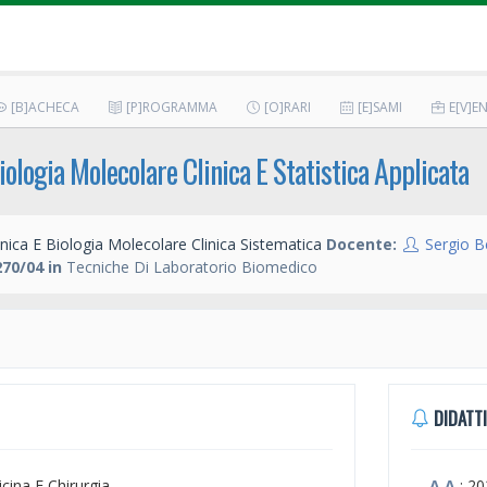
[B]ACHECA
[P]ROGRAMMA
[O]RARI
[E]SAMI
E[V]EN
iologia Molecolare Clinica E Statistica Applicata
nica E Biologia Molecolare Clinica Sistematica
Docente:
Sergio B
70/04 in
Tecniche Di Laboratorio Biomedico
DIDATTI
icina E Chirurgia
A.A.
: 2