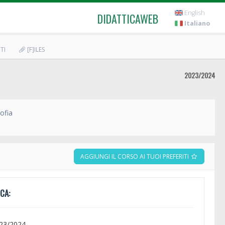
English
DIDATTICAWEB
Italiano
TI
[F]ILES
2023/2024
sofia
AGGIUNGI IL CORSO AI TUOI PREFERITI
CA:
023/2024