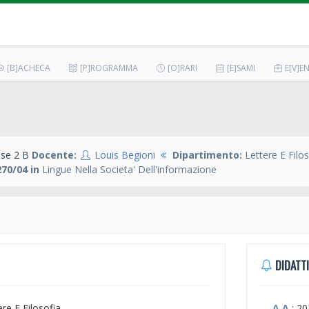
[B]ACHECA
[P]ROGRAMMA
[O]RARI
[E]SAMI
E[V]EN
se 2 B
Docente:
Louis Begioni
Dipartimento:
Lettere E Filo
70/04 in
Lingue Nella Societa' Dell'informazione
DIDATTI
ere E Filosofia
A.A.
: 2