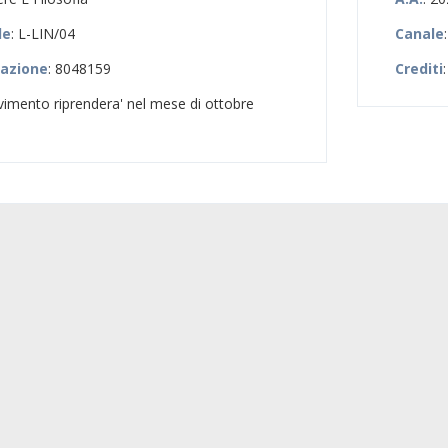
le
: L-LIN/04
Canale
zazione
: 8048159
Crediti
:
cevimento riprendera' nel mese di ottobre