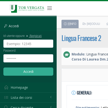
[I]NFO
[M]ODULI
Accedi
Lingua Francese 2
Id utente oppure
Registrati
Password:
Modulo:
Lingua France
Corso Di Laurea Dm.2
Homepage
GENERALI:
Lista dei corsi
Cerca docente
Dipartimento
: Lett