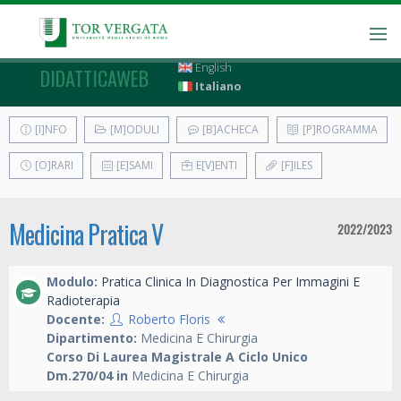
English
DIDATTICAWEB
Italiano
[I]NFO
[M]ODULI
[B]ACHECA
[P]ROGRAMMA
[O]RARI
[E]SAMI
E[V]ENTI
[F]ILES
Medicina Pratica V
2022/2023
Modulo:
Pratica Clinica In Diagnostica Per Immagini E
Radioterapia
Docente:
Roberto Floris
Dipartimento:
Medicina E Chirurgia
Corso Di Laurea Magistrale A Ciclo Unico
Dm.270/04 in
Medicina E Chirurgia