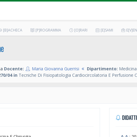
[B]ACHECA
[P]ROGRAMMA
[O]RARI
[E]SAMI
E[V]EN
he
ta
Docente:
Maria Giovanna Guerrisi
Dipartimento:
Medicina 
70/04 in
Tecniche Di Fisiopatologia Cardiocircolatoria E Perfusione 
DIDATTI
icina E Chirurgia
A.A.
: 2