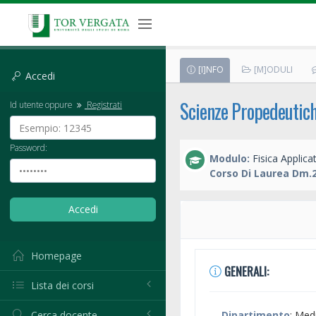
[I]NFO
[M]ODULI
Accedi
Scienze Propedeutic
Id utente oppure
Registrati
Password:
Modulo:
Fisica Applica
Corso Di Laurea Dm.2
Homepage
GENERALI:
Lista dei corsi
Cerca docente
Dipartimento
: Med