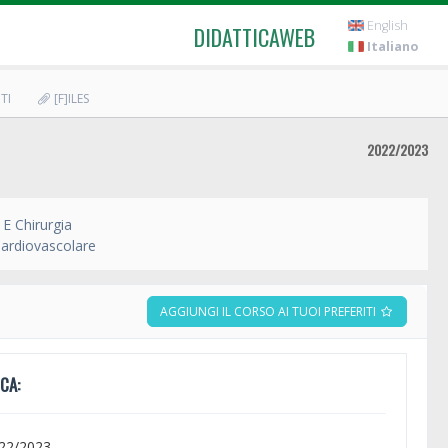
English
DIDATTICAWEB
Italiano
TI
[F]ILES
2022/2023
E Chirurgia
Cardiovascolare
AGGIUNGI IL CORSO AI TUOI PREFERITI
CA:
022/2023