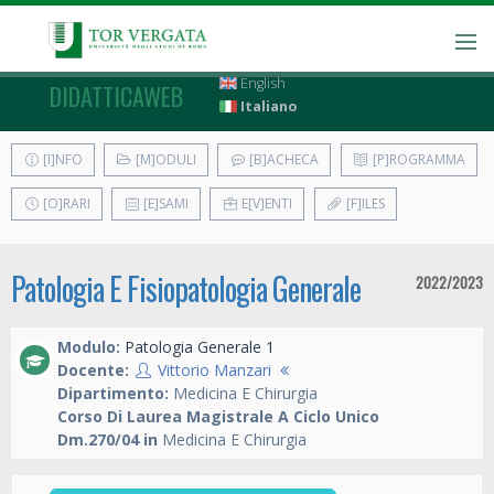
English
DIDATTICAWEB
Italiano
[I]NFO
[M]ODULI
[B]ACHECA
[P]ROGRAMMA
[O]RARI
[E]SAMI
E[V]ENTI
[F]ILES
Patologia E Fisiopatologia Generale
2022/2023
Modulo:
Patologia Generale 1
Docente:
Vittorio Manzari
Dipartimento:
Medicina E Chirurgia
Corso Di Laurea Magistrale A Ciclo Unico
Dm.270/04 in
Medicina E Chirurgia