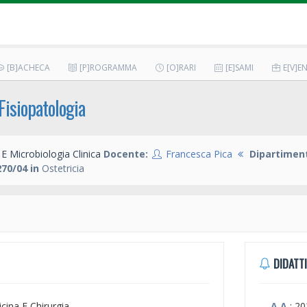
[B]ACHECA
[P]ROGRAMMA
[O]RARI
[E]SAMI
E[V]EN
Fisiopatologia
E Microbiologia Clinica
Docente:
Francesca Pica
Dipartimen
70/04 in
Ostetricia
DIDATTI
icina E Chirurgia
A.A.
: 2