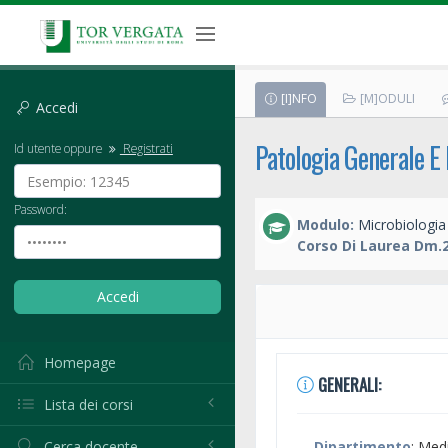
[I]NFO
[M]ODULI
Accedi
Patologia Generale E 
Id utente oppure
Registrati
Password:
Modulo:
Microbiologia 
Corso Di Laurea Dm.2
Homepage
GENERALI:
Lista dei corsi
Cerca docente
Dipartimento
: Med