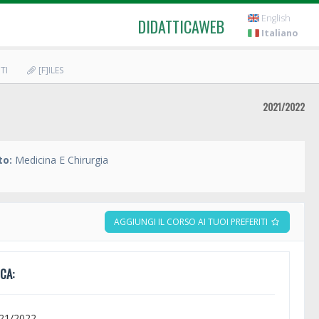
English
DIDATTICAWEB
Italiano
TI
[F]ILES
2021/2022
to:
Medicina E Chirurgia
AGGIUNGI IL CORSO AI TUOI PREFERITI
CA:
021/2022