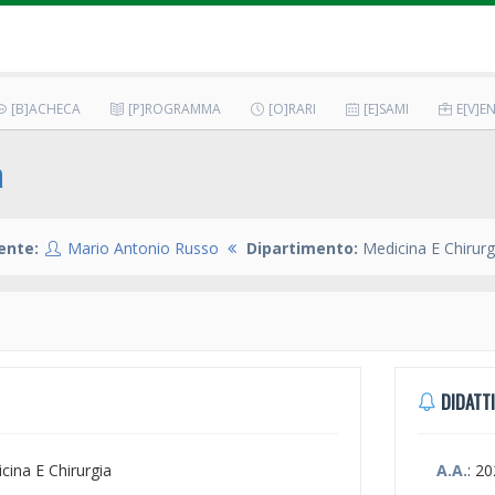
[B]ACHECA
[P]ROGRAMMA
[O]RARI
[E]SAMI
E[V]EN
a
ente:
Mario Antonio Russo
Dipartimento:
Medicina E Chirurg
DIDATTI
icina E Chirurgia
A.A.
: 2