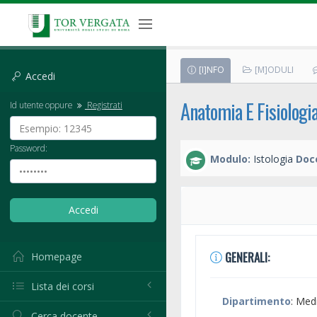
[I]NFO
[M]ODULI
Accedi
Anatomia E Fisiologi
Id utente oppure
Registrati
Password:
Modulo:
Istologia
Doc
GENERALI:
Homepage
Lista dei corsi
Dipartimento
: Med
Cerca docente