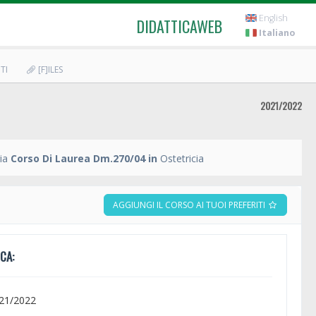
English
DIDATTICAWEB
Italiano
TI
[F]ILES
2021/2022
ia
Corso Di Laurea Dm.270/04 in
Ostetricia
AGGIUNGI IL CORSO AI TUOI PREFERITI
CA:
021/2022