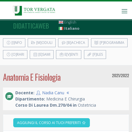
English
DIDATTICAWEB
Italiano
[I]NFO
[M]ODULI
[B]ACHECA
[P]ROGRAMMA
[O]RARI
[E]SAMI
E[V]ENTI
[F]ILES
Anatomia E Fisiologia
2021/2022
Docente:
Nadia Canu
Dipartimento:
Medicina E Chirurgia
Corso Di Laurea Dm.270/04 in
Ostetricia
AGGIUNGI IL CORSO AI TUOI PREFERITI