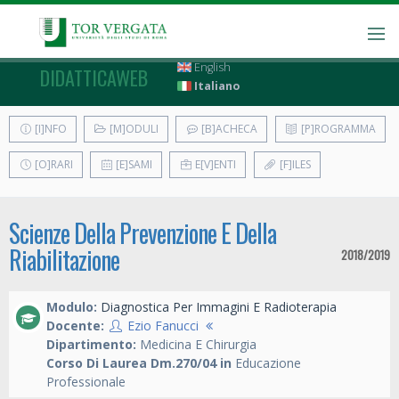
English
DIDATTICAWEB
Italiano
[I]NFO
[M]ODULI
[B]ACHECA
[P]ROGRAMMA
[O]RARI
[E]SAMI
E[V]ENTI
[F]ILES
Scienze Della Prevenzione E Della
Riabilitazione
2018/2019
Modulo:
Diagnostica Per Immagini E Radioterapia
Docente:
Ezio Fanucci
Dipartimento:
Medicina E Chirurgia
Corso Di Laurea Dm.270/04 in
Educazione
Professionale