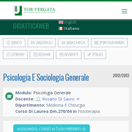
English
DIDATTICAWEB
Italiano
[I]NFO
[M]ODULI
[B]ACHECA
[P]ROGRAMMA
[O]RARI
[E]SAMI
E[V]ENTI
[F]ILES
Psicologia E Sociologia Generale
2012/2013
Modulo:
Psicologia Generale
Docente:
Rosario Di Sauro
Dipartimento:
Medicina E Chirurgia
Corso Di Laurea Dm.270/04 in
Fisioterapia
AGGIUNGI IL CORSO AI TUOI PREFERITI