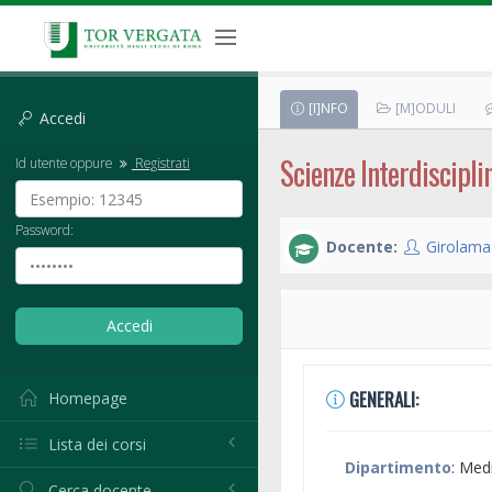
[I]NFO
[M]ODULI
Accedi
Scienze Interdiscipli
Id utente oppure
Registrati
Password:
Docente:
Girolama
GENERALI:
Homepage
Lista dei corsi
Dipartimento
: Med
Cerca docente