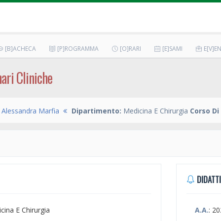
[B]ACHECA
[P]ROGRAMMA
[O]RARI
[E]SAMI
E[V]EN
nari Cliniche
 Alessandra Marfia
Dipartimento:
Medicina E Chirurgia
Corso Di
DIDATTI
icina E Chirurgia
A.A.
: 2