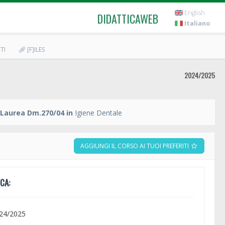
English
DIDATTICAWEB
Italiano
TI
[F]ILES
2024/2025
 Laurea Dm.270/04 in
Igiene Dentale
AGGIUNGI IL CORSO AI TUOI PREFERITI
CA:
024/2025