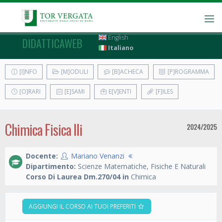
English
DIDATTICAWEB
Italiano
[I]NFO
[M]ODULI
[B]ACHECA
[P]ROGRAMMA
[O]RARI
[E]SAMI
E[V]ENTI
[F]ILES
Chimica Fisica IIi
2024/2025
Docente:
Mariano Venanzi
Dipartimento:
Scienze Matematiche, Fisiche E Naturali
Corso Di Laurea Dm.270/04 in
Chimica
AGGIUNGI IL CORSO AI TUOI PREFERITI