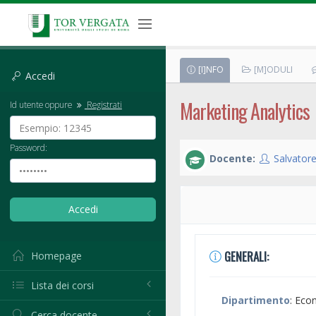
[I]NFO
[M]ODULI
Accedi
Marketing Analytics
Id utente oppure
Registrati
Password:
Docente:
Salvatore
GENERALI:
Homepage
Lista dei corsi
Dipartimento
: Eco
Cerca docente