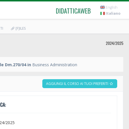
English
DIDATTICAWEB
Italiano
TI
[F]ILES
2024/2025
le Dm.270/04 in
Business Administration
AGGIUNGI IL CORSO AI TUOI PREFERITI
CA:
024/2025