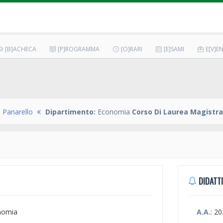
[B]ACHECA
[P]ROGRAMMA
[O]RARI
[E]SAMI
E[V]EN
 Panarello
Dipartimento:
Economia
Corso Di Laurea Magistra
DIDATTI
nomia
A.A.
: 2