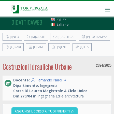
English
DIDATTICAWEB
Italiano
[I]NFO
[M]ODULI
[B]ACHECA
[P]ROGRAMMA
[O]RARI
[E]SAMI
E[V]ENTI
[F]ILES
Costruzioni Idrauliche Urbane
2024/2025
Docente:
Fernando Nardi
Dipartimento:
Ingegneria
Corso Di Laurea Magistrale A Ciclo Unico
Dm.270/04 in
Ingegneria Edile-architettura
AGGIUNGI IL CORSO AI TUOI PREFERITI