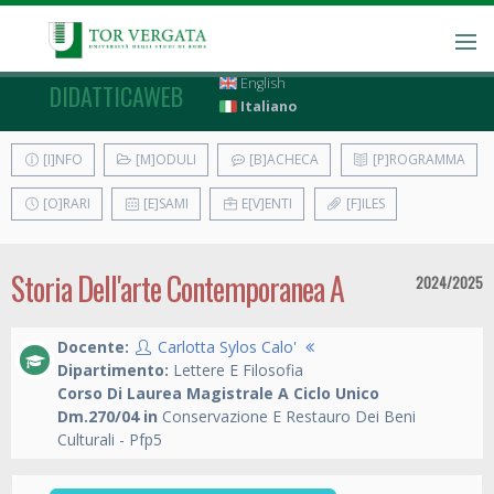
English
DIDATTICAWEB
Italiano
[I]NFO
[M]ODULI
[B]ACHECA
[P]ROGRAMMA
[O]RARI
[E]SAMI
E[V]ENTI
[F]ILES
Storia Dell'arte Contemporanea A
2024/2025
Docente:
Carlotta Sylos Calo'
Dipartimento:
Lettere E Filosofia
Corso Di Laurea Magistrale A Ciclo Unico
Dm.270/04 in
Conservazione E Restauro Dei Beni
Culturali - Pfp5