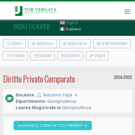
English
DIDATTICAWEB
Italiano
[I]NFO
[M]ODULI
[B]ACHECA
[P]ROGRAMMA
[O]RARI
[E]SAMI
E[V]ENTI
[F]ILES
Diritto Privato Comparato
2024/2025
Docente:
Massimo Papa
Dipartimento:
Giurisprudenza
Laurea Magistrale in
Giurisprudenza
AGGIUNGI IL CORSO AI TUOI PREFERITI