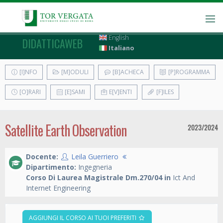
English
DIDATTICAWEB
Italiano
[I]NFO
[M]ODULI
[B]ACHECA
[P]ROGRAMMA
[O]RARI
[E]SAMI
E[V]ENTI
[F]ILES
Satellite Earth Observation
2023/2024
Docente:
Leila Guerriero
Dipartimento:
Ingegneria
Corso Di Laurea Magistrale Dm.270/04 in
Ict And
Internet Engineering
AGGIUNGI IL CORSO AI TUOI PREFERITI