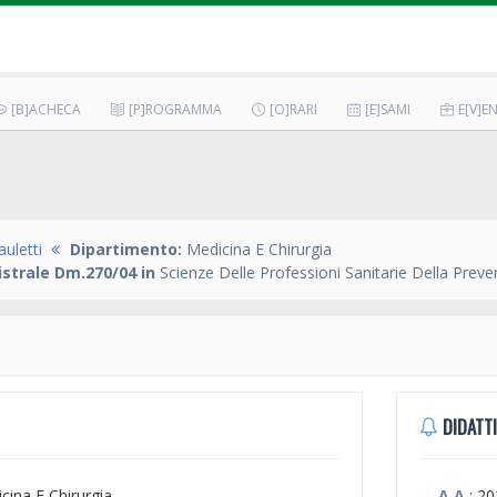
[B]ACHECA
[P]ROGRAMMA
[O]RARI
[E]SAMI
E[V]EN
uletti
Dipartimento:
Medicina E Chirurgia
strale Dm.270/04 in
Scienze Delle Professioni Sanitarie Della Prev
DIDATTI
icina E Chirurgia
A.A.
: 2