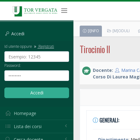
[I]NFO
[M]ODULI
Accedi
Tirocinio II
Id utente oppure
Registrati
Password:
Docente:
Marina Ca
Corso Di Laurea Magi
Homepage
GENERALI:
Lista dei corsi
Cerca docente
Dipartimento
: Med