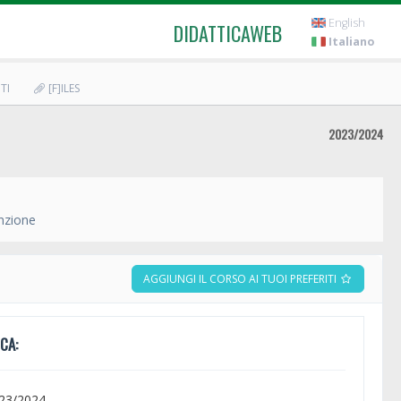
English
DIDATTICAWEB
Italiano
TI
[F]ILES
2023/2024
enzione
AGGIUNGI IL CORSO AI TUOI PREFERITI
CA:
023/2024