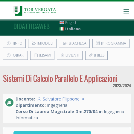
English
DIDATTICAWEB
Italiano
[I]NFO
[M]ODULI
[B]ACHECA
[P]ROGRAMMA
[O]RARI
[E]SAMI
E[V]ENTI
[F]ILES
Sistemi Di Calcolo Parallelo E Applicazioni
2023/2024
Docente:
Salvatore Filippone
Dipartimento:
Ingegneria
Corso Di Laurea Magistrale Dm.270/04 in
Ingegneria
Informatica