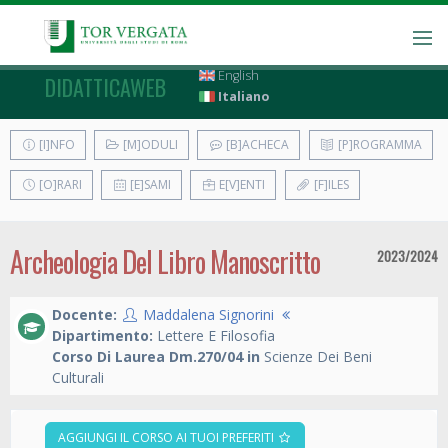
English
DIDATTICAWEB
Italiano
[I]NFO
[M]ODULI
[B]ACHECA
[P]ROGRAMMA
[O]RARI
[E]SAMI
E[V]ENTI
[F]ILES
Archeologia Del Libro Manoscritto
2023/2024
Docente:
Maddalena Signorini
Dipartimento:
Lettere E Filosofia
Corso Di Laurea Dm.270/04 in
Scienze Dei Beni
Culturali
AGGIUNGI IL CORSO AI TUOI PREFERITI