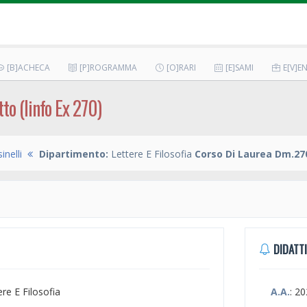
[B]ACHECA
[P]ROGRAMMA
[O]RARI
[E]SAMI
E[V]EN
to (linfo Ex 270)
inelli
Dipartimento:
Lettere E Filosofia
Corso Di Laurea Dm.270
DIDATTI
ere E Filosofia
A.A.
: 2