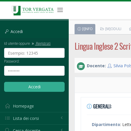
[I]NFO
[M]ODULI
Accedi
Lingua Inglese 2 Scrit
Id utente oppure
Registrati
Password:
Docente:
Silvia Pols
GENERALI:
Homepage
Lista dei corsi
Dipartimento
: Lett
Cerca docente