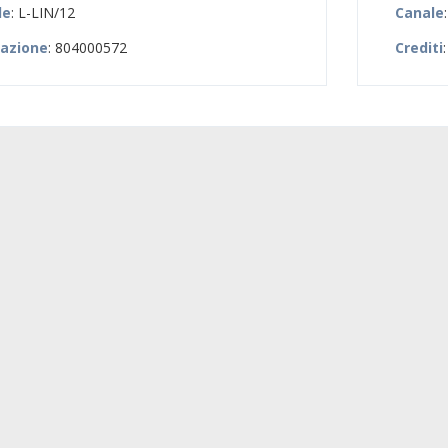
le
: L-LIN/12
Canale
zazione
: 804000572
Crediti