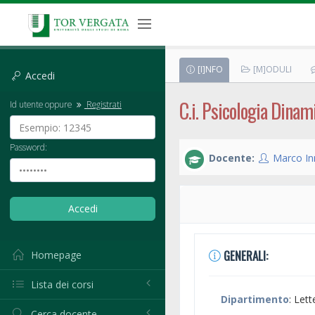
[I]NFO
[M]ODULI
Accedi
C.i. Psicologia Dinam
Id utente oppure
Registrati
Password:
Docente:
Marco In
GENERALI:
Homepage
Lista dei corsi
Dipartimento
: Lett
Cerca docente