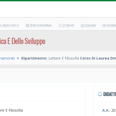
[B]ACHECA
[P]ROGRAMMA
[O]RARI
[E]SAMI
E[V]EN
ica E Dello Sviluppo
namorati
Dipartimento:
Lettere E Filosofia
Corso Di Laurea Dm
DIDATTI
ere E Filosofia
A.A.
: 2