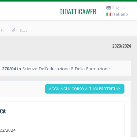
English
DIDATTICAWEB
Italiano
TI
[F]ILES
2023/2024
.270/04 in
Scienze Dell'educazione E Della Formazione
AGGIUNGI IL CORSO AI TUOI PREFERITI
CA:
023/2024