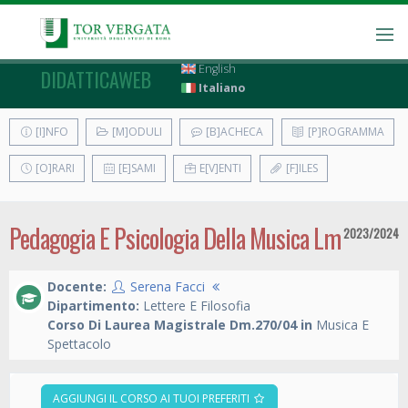
English
DIDATTICAWEB
Italiano
[I]NFO
[M]ODULI
[B]ACHECA
[P]ROGRAMMA
[O]RARI
[E]SAMI
E[V]ENTI
[F]ILES
Pedagogia E Psicologia Della Musica Lm
2023/2024
Docente:
Serena Facci
Dipartimento:
Lettere E Filosofia
Corso Di Laurea Magistrale Dm.270/04 in
Musica E
Spettacolo
AGGIUNGI IL CORSO AI TUOI PREFERITI