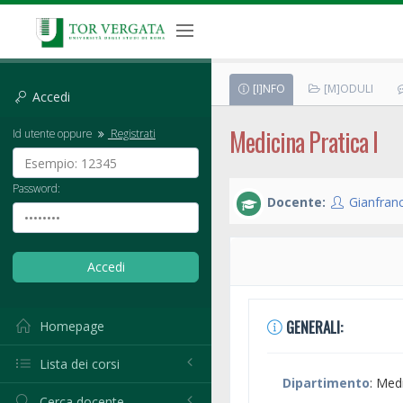
[I]NFO
[M]ODULI
Accedi
Medicina Pratica I
Id utente oppure
Registrati
Password:
Docente:
Gianfran
GENERALI:
Homepage
Lista dei corsi
Dipartimento
: Med
Cerca docente