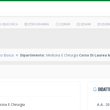
[B]ACHECA
[P]ROGRAMMA
[O]RARI
[E]SAMI
E[V]EN
co Bosco
Dipartimento:
Medicina E Chirurgia
Corso Di Laurea M
DIDATTI
icina E Chirurgia
A.A.
: 2