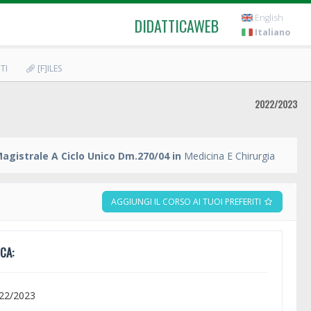
English
DIDATTICAWEB
Italiano
TI
[F]ILES
2022/2023
agistrale A Ciclo Unico Dm.270/04 in
Medicina E Chirurgia
AGGIUNGI IL CORSO AI TUOI PREFERITI
CA:
022/2023