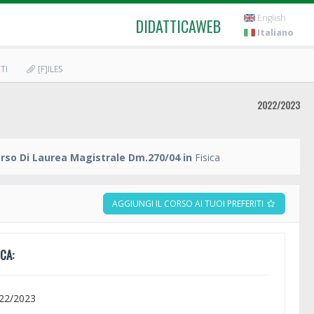
English
DIDATTICAWEB
Italiano
TI
[F]ILES
2022/2023
rso Di Laurea Magistrale Dm.270/04 in
Fisica
AGGIUNGI IL CORSO AI TUOI PREFERITI
CA:
022/2023