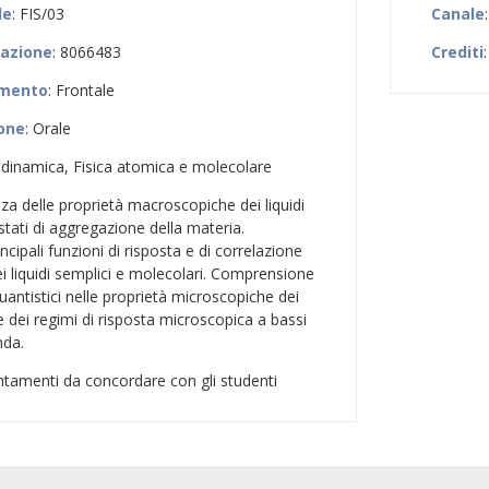
le
: FIS/03
Canale
zazione
: 8066483
Crediti
:
amento
: Frontale
ione
: Orale
dinamica, Fisica atomica e molecolare
za delle proprietà macroscopiche dei liquidi
i stati di aggregazione della materia.
cipali funzioni di risposta e di correlazione
ei liquidi semplici e molecolari. Comprensione
 quantistici nelle proprietà microscopiche dei
e dei regimi di risposta microscopica a bassi
nda.
ntamenti da concordare con gli studenti