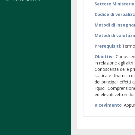
Settore Ministeria
Codice di verbaliz
Metodi di insegn
Metodi di valutaz
Prerequisiti
: Termo
Obiettivi
: Conoscen
in relazione agli altr
Conoscenza delle prin
statica e dinamica d
dei principali effetti
liquidi. Comprension
ed elevati vettori do
Ricevimento
: Appu