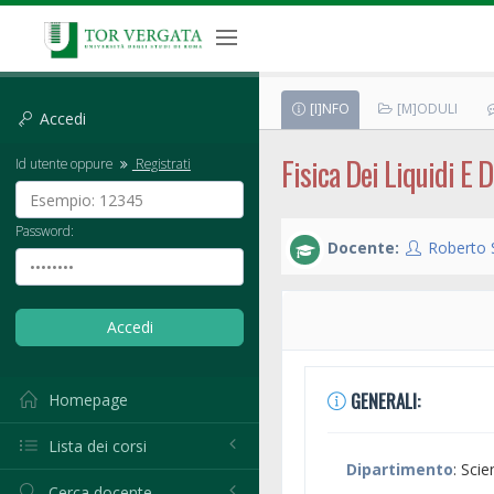
[I]NFO
[M]ODULI
Accedi
Fisica Dei Liquidi E 
Id utente oppure
Registrati
Password:
Docente:
Roberto 
GENERALI:
Homepage
Lista dei corsi
Dipartimento
: Sci
Cerca docente