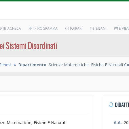
[B]ACHECA
[P]ROGRAMMA
[O]RARI
[E]SAMI
E[V]EN
Dei Sistemi Disordinati
Senesi
Dipartimento:
Scienze Matematiche, Fisiche E Naturali
Co
DIDATTI
enze Matematiche, Fisiche E Naturali
A.A.
: 2