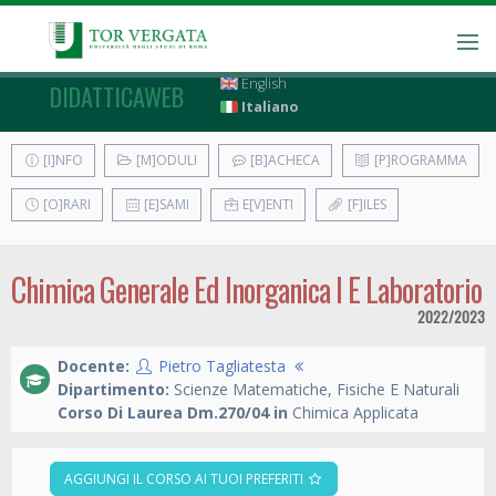
English
DIDATTICAWEB
Italiano
[I]NFO
[M]ODULI
[B]ACHECA
[P]ROGRAMMA
[O]RARI
[E]SAMI
E[V]ENTI
[F]ILES
Chimica Generale Ed Inorganica I E Laboratorio
2022/2023
Docente:
Pietro Tagliatesta
Dipartimento:
Scienze Matematiche, Fisiche E Naturali
Corso Di Laurea Dm.270/04 in
Chimica Applicata
AGGIUNGI IL CORSO AI TUOI PREFERITI