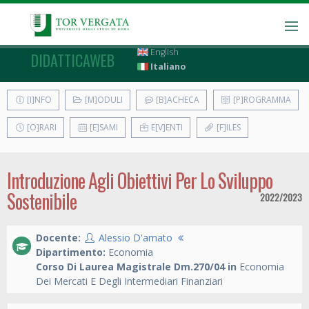
English
DIDATTICAWEB
Italiano
[I]NFO
[M]ODULI
[B]ACHECA
[P]ROGRAMMA
[O]RARI
[E]SAMI
E[V]ENTI
[F]ILES
Introduzione Agli Obiettivi Per Lo Sviluppo
Sostenibile
2022/2023
Docente:
Alessio D'amato
Dipartimento:
Economia
Corso Di Laurea Magistrale Dm.270/04 in
Economia
Dei Mercati E Degli Intermediari Finanziari