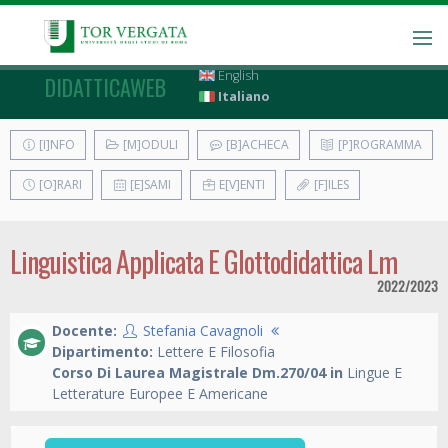
English
DIDATTICAWEB
Italiano
[I]NFO
[M]ODULI
[B]ACHECA
[P]ROGRAMMA
[O]RARI
[E]SAMI
E[V]ENTI
[F]ILES
Linguistica Applicata E Glottodidattica Lm
2022/2023
Docente:
Stefania Cavagnoli
Dipartimento:
Lettere E Filosofia
Corso Di Laurea Magistrale Dm.270/04 in
Lingue E
Letterature Europee E Americane