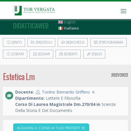
English
DIDATTICAWEB
Italiano
[I]NFO
[M]ODULI
[B]ACHECA
[P]ROGRAMMA
[O]RARI
[E]SAMI
E[V]ENTI
[F]ILES
Estetica Lm
2021/2022
Docente:
Tonino Bernardo Griffero
Dipartimento:
Lettere E Filosofia
Corso Di Laurea Magistrale Dm.270/04 in
Scienze
Della Storia E Del Documento
AGGIUNGI IL CORSO AI TUOI PREFERITI