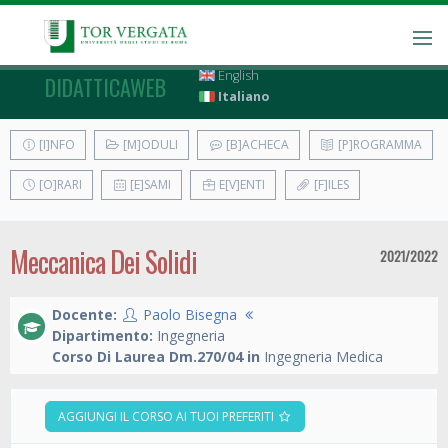
English
DIDATTICAWEB
Italiano
[I]NFO
[M]ODULI
[B]ACHECA
[P]ROGRAMMA
[O]RARI
[E]SAMI
E[V]ENTI
[F]ILES
Meccanica Dei Solidi
2021/2022
Docente:
Paolo Bisegna
Dipartimento:
Ingegneria
Corso Di Laurea Dm.270/04 in
Ingegneria Medica
AGGIUNGI IL CORSO AI TUOI PREFERITI