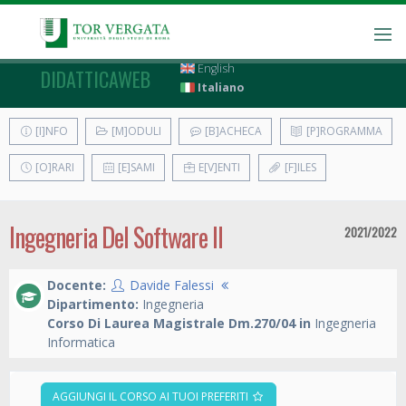
English
DIDATTICAWEB
Italiano
[I]NFO
[M]ODULI
[B]ACHECA
[P]ROGRAMMA
[O]RARI
[E]SAMI
E[V]ENTI
[F]ILES
Ingegneria Del Software II
2021/2022
Docente:
Davide Falessi
Dipartimento:
Ingegneria
Corso Di Laurea Magistrale Dm.270/04 in
Ingegneria
Informatica
AGGIUNGI IL CORSO AI TUOI PREFERITI