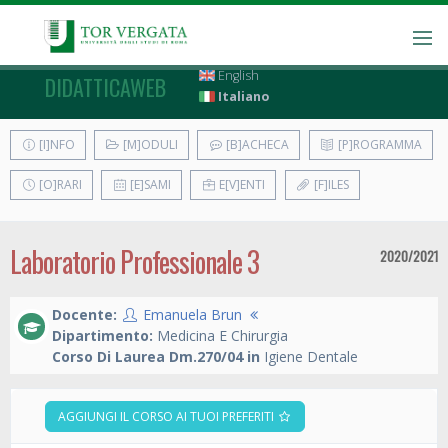
English
DIDATTICAWEB
Italiano
[I]NFO
[M]ODULI
[B]ACHECA
[P]ROGRAMMA
[O]RARI
[E]SAMI
E[V]ENTI
[F]ILES
Laboratorio Professionale 3
2020/2021
Docente:
Emanuela Brun
Dipartimento:
Medicina E Chirurgia
Corso Di Laurea Dm.270/04 in
Igiene Dentale
AGGIUNGI IL CORSO AI TUOI PREFERITI