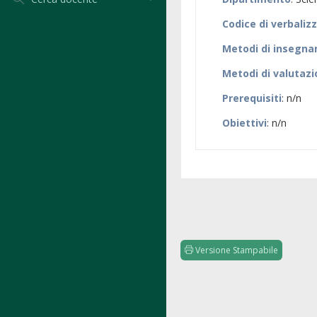
Codice di verbaliz
Metodi di insegn
Metodi di valutaz
Prerequisiti
: n/n
Obiettivi
: n/n
Versione Stampabile