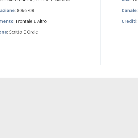
zazione
: 8066708
Canale
amento
: Frontale E Altro
Crediti
ione
: Scritto E Orale