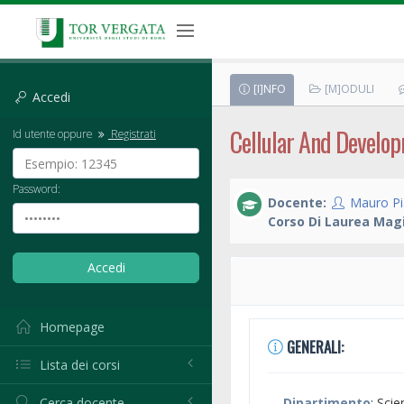
[I]NFO
[M]ODULI
Accedi
Cellular And Develo
Id utente oppure
Registrati
Password:
Docente:
Mauro Pi
Corso Di Laurea Magi
Homepage
GENERALI:
Lista dei corsi
Cerca docente
Dipartimento
: Sci