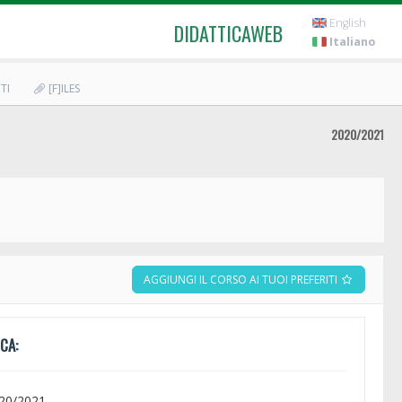
English
DIDATTICAWEB
Italiano
TI
[F]ILES
2020/2021
AGGIUNGI IL CORSO AI TUOI PREFERITI
CA:
020/2021