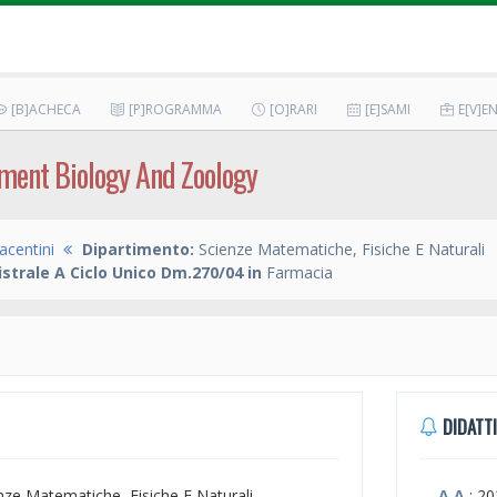
[B]ACHECA
[P]ROGRAMMA
[O]RARI
[E]SAMI
E[V]EN
pment Biology And Zoology
acentini
Dipartimento:
Scienze Matematiche, Fisiche E Naturali
strale A Ciclo Unico Dm.270/04 in
Farmacia
DIDATTI
enze Matematiche, Fisiche E Naturali
A.A.
: 2