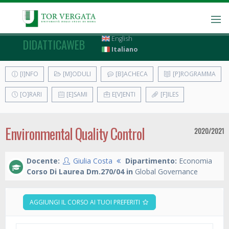
English
DIDATTICAWEB
Italiano
[I]NFO
[M]ODULI
[B]ACHECA
[P]ROGRAMMA
[O]RARI
[E]SAMI
E[V]ENTI
[F]ILES
Environmental Quality Control
2020/2021
Docente:
Giulia Costa
Dipartimento:
Economia
Corso Di Laurea Dm.270/04 in
Global Governance
AGGIUNGI IL CORSO AI TUOI PREFERITI