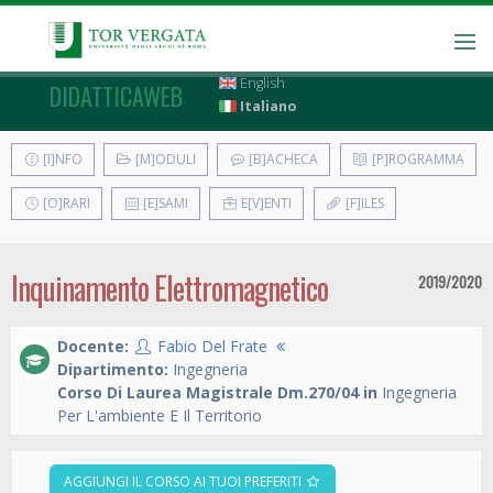
English
DIDATTICAWEB
Italiano
[I]NFO
[M]ODULI
[B]ACHECA
[P]ROGRAMMA
[O]RARI
[E]SAMI
E[V]ENTI
[F]ILES
Inquinamento Elettromagnetico
2019/2020
Docente:
Fabio Del Frate
Dipartimento:
Ingegneria
Corso Di Laurea Magistrale Dm.270/04 in
Ingegneria
Per L'ambiente E Il Territorio
AGGIUNGI IL CORSO AI TUOI PREFERITI