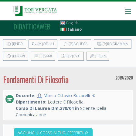
English
DIDATTICAWEB
Italiano
[I]NFO
[M]ODULI
[B]ACHECA
[P]ROGRAMMA
[O]RARI
[E]SAMI
E[V]ENTI
[F]ILES
Fondamenti Di Filosofia
2019/2020
Docente:
Marco Ottavio Bucarelli
Dipartimento:
Lettere E Filosofia
Corso Di Laurea Dm.270/04 in
Scienze Della
Comunicazione
AGGIUNGI IL CORSO AI TUOI PREFERITI