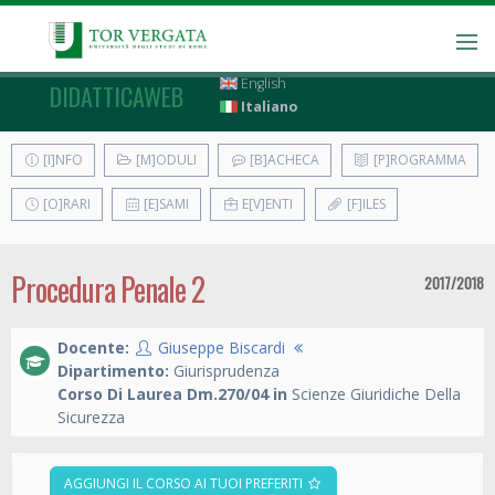
English
DIDATTICAWEB
Italiano
[I]NFO
[M]ODULI
[B]ACHECA
[P]ROGRAMMA
[O]RARI
[E]SAMI
E[V]ENTI
[F]ILES
Procedura Penale 2
2017/2018
Docente:
Giuseppe Biscardi
Dipartimento:
Giurisprudenza
Corso Di Laurea Dm.270/04 in
Scienze Giuridiche Della
Sicurezza
AGGIUNGI IL CORSO AI TUOI PREFERITI