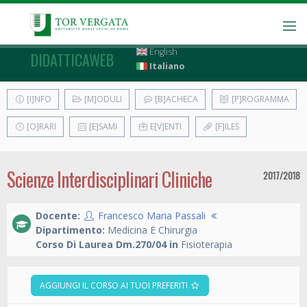
English
DIDATTICAWEB
Italiano
[I]NFO
[M]ODULI
[B]ACHECA
[P]ROGRAMMA
[O]RARI
[E]SAMI
E[V]ENTI
[F]ILES
Scienze Interdisciplinari Cliniche
2017/2018
Docente:
Francesco Maria Passali
Dipartimento:
Medicina E Chirurgia
Corso Di Laurea Dm.270/04 in
Fisioterapia
AGGIUNGI IL CORSO AI TUOI PREFERITI