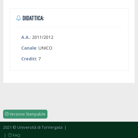
DIDATTICA:
A.A.
: 2011/2012
Canale
: UNICO
Crediti
: 7
Versione Stampabile
2021 © Università di TorVergata
|
|
FAQ