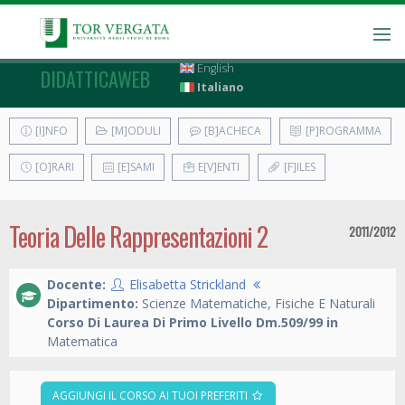
English
DIDATTICAWEB
Italiano
[I]NFO
[M]ODULI
[B]ACHECA
[P]ROGRAMMA
[O]RARI
[E]SAMI
E[V]ENTI
[F]ILES
Teoria Delle Rappresentazioni 2
2011/2012
Docente:
Elisabetta Strickland
Dipartimento:
Scienze Matematiche, Fisiche E Naturali
Corso Di Laurea Di Primo Livello Dm.509/99 in
Matematica
AGGIUNGI IL CORSO AI TUOI PREFERITI