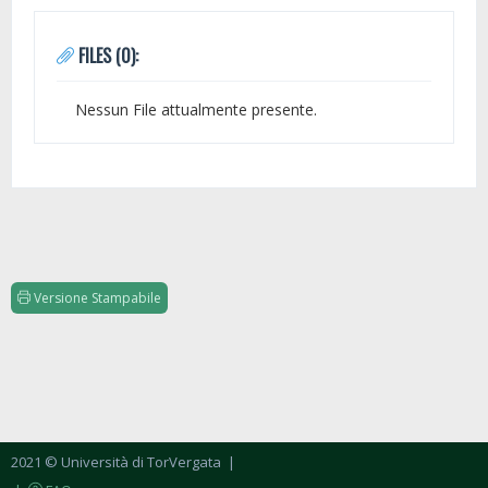
FILES (0):
Nessun File attualmente presente.
Versione Stampabile
2021 © Università di TorVergata
|