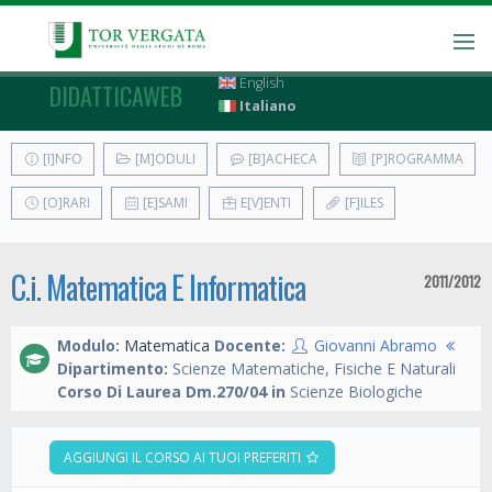
English
DIDATTICAWEB
Italiano
[I]NFO
[M]ODULI
[B]ACHECA
[P]ROGRAMMA
[O]RARI
[E]SAMI
E[V]ENTI
[F]ILES
C.i. Matematica E Informatica
2011/2012
Modulo:
Matematica
Docente:
Giovanni Abramo
Dipartimento:
Scienze Matematiche, Fisiche E Naturali
Corso Di Laurea Dm.270/04 in
Scienze Biologiche
AGGIUNGI IL CORSO AI TUOI PREFERITI